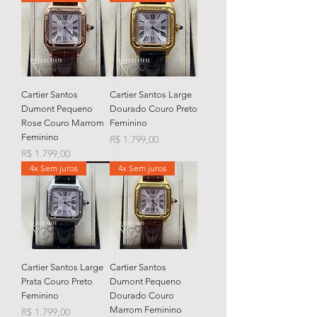
Cartier Santos
Cartier Santos Large
Dumont Pequeno
Dourado Couro Preto
Rose Couro Marrom
Feminino
Feminino
Preço
R$ 1.799,00
Preço
R$ 1.799,00
4x Sem juros
4x Sem juros
Cartier Santos Large
Cartier Santos
Prata Couro Preto
Dumont Pequeno
Feminino
Dourado Couro
Marrom Feminino
Preço
R$ 1.799,00