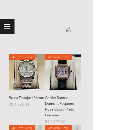
4x Sem juros
4x Sem juros
Rolex Datejust 36mm
Cartier Santos
Dumont Pequeno
Preço
R$ 1.599,00
Rose Couro Preto
Feminino
Preço
R$ 1.799,00
4x Sem juros
4x Sem juros