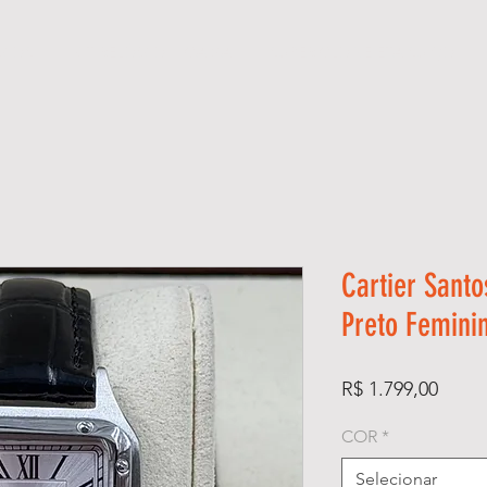
GIOS
KIT RELÓGIO + CAIXA
SUPER CLONE ETA SUÍÇO
Cartier Sant
Preto Femini
Preço
R$ 1.799,00
COR
*
Selecionar