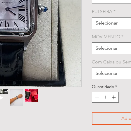
PULSEIRA
*
Selecionar
MOVIMENTO
*
Selecionar
Com Caixa ou Sem
Selecionar
Quantidade
*
Adic