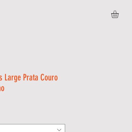
DÚVIDAS
POLITICAS E DEVOLUÇÕES
More
os Large Prata Couro
no