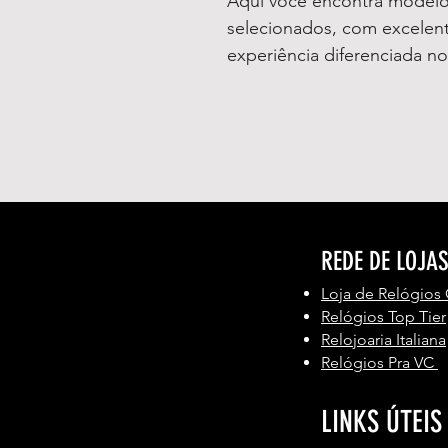
Aqui você encontra model
selecionados, com excelent
experiência diferenciada no
REDE DE LOJA
Loja de Relógios
Relógios Top Tier
Relojoaria Italiana
Relógios Pra VC
LINKS ÚTEIS