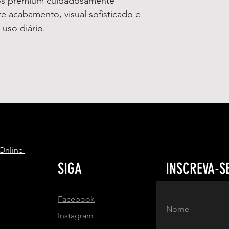
os premium cuidadosamente
e acabamento, visual sofisticado e
 uso diário.
S
 Online
SIGA
INSCREVA-S
Facebook
Instagram