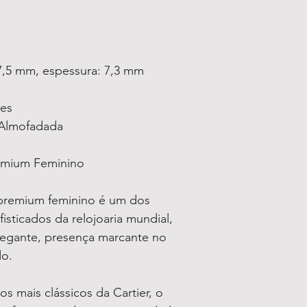
7,5 mm, espessura: 7,3 mm
ses
Almofadada
emium Feminino
premium feminino é um dos
isticados da relojoaria mundial,
legante, presença marcante no
do.
s mais clássicos da Cartier, o