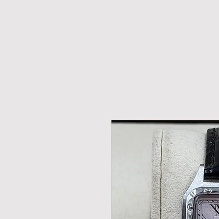
H O M E
NOVIDADES
PROMOÇÕES
RELÓ