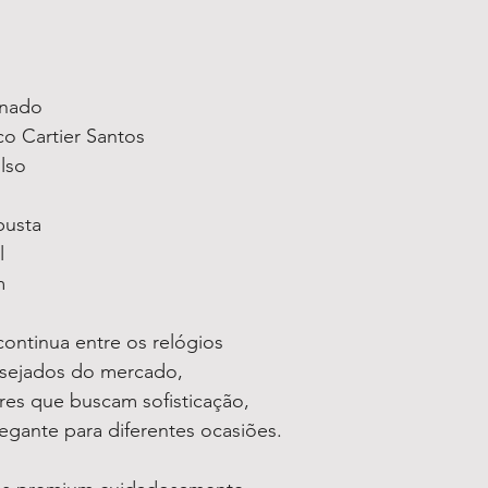
inado
co Cartier Santos
lso
busta
l
m
ontinua entre os relógios
esejados do mercado,
res que buscam sofisticação,
legante para diferentes ocasiões.