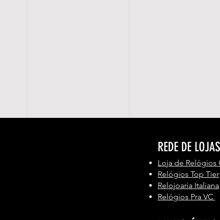
REDE DE LOJA
Loja de Relógios
Relógios Top Tier
Relojoaria Italiana
Relógios Pra VC