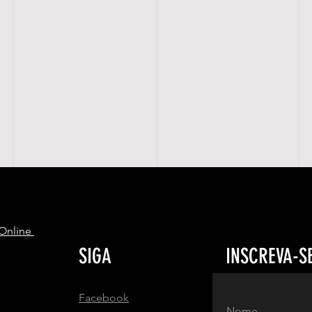
S
 Online
SIGA
INSCREVA-S
Facebook