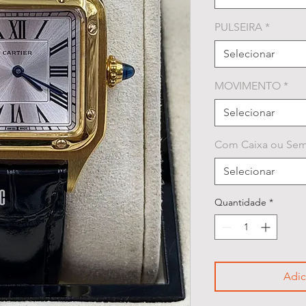
PULSEIRA
*
Selecionar
MOVIMENTO
*
Selecionar
Com Caixa ou Sem
Selecionar
Quantidade
*
Adic