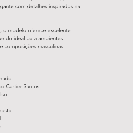
egante com detalhes inspirados na
da, o modelo oferece excelente
sendo ideal para ambientes
s e composições masculinas
inado
co Cartier Santos
lso
busta
l
m