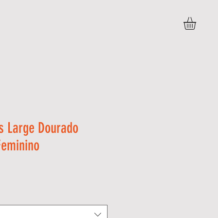
DÚVIDAS
POLITICAS E DEVOLUÇÕES
More
os Large Dourado
Feminino