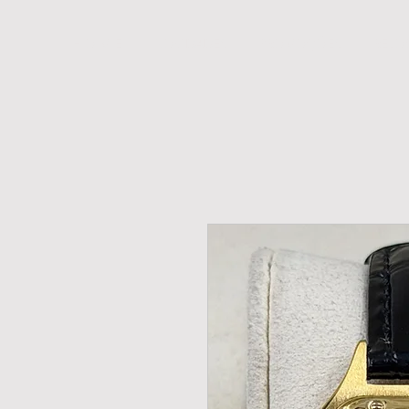
H O M E
NOVIDADES
PROMOÇÕES
RELÓ