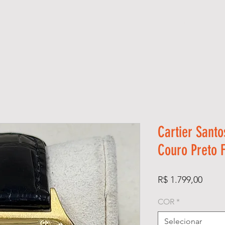
GIOS
KIT RELÓGIO + CAIXA
SUPER CLONE ETA SUÍÇO
Cartier Sant
Couro Preto 
Preço
R$ 1.799,00
COR
*
Selecionar