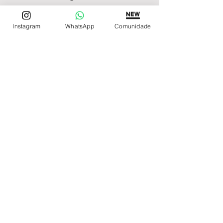
Instagram
WhatsApp
Comunidade
REDE DE LOJAS
Loja de Relógios Online
Relógios Top Tier
Relojoaria Italiana
Relógios Pra VC
LINKS ÚTEIS
Garantia
Contato
SIGA
Facebook
Instagram