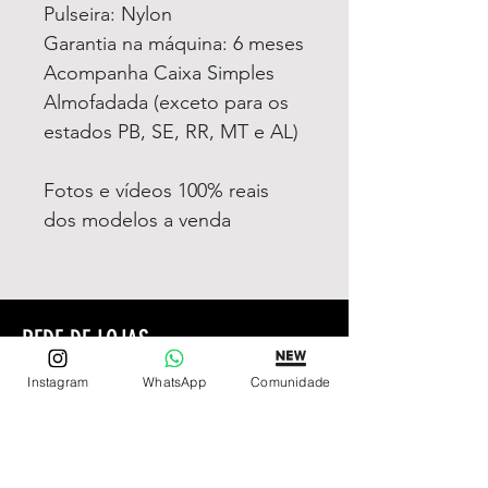
Pulseira: Nylon
Garantia na máquina: 6 meses
Acompanha Caixa Simples
Almofadada (exceto para os
estados PB, SE, RR, MT e AL)
Fotos e vídeos 100% reais
dos modelos a venda
REDE DE LOJAS
Loja de Relógios Online
Instagram
WhatsApp
Comunidade
Relógios Top Tier
Relojoaria Italiana
Relógios Pra VC
LINKS ÚTEIS