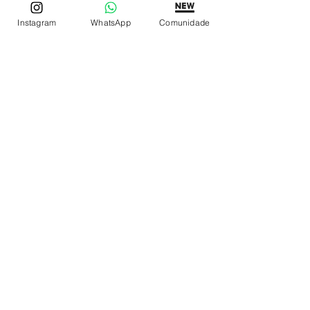
Instagram
WhatsApp
Comunidade
REDE DE LOJAS
Loja de Relógios Online
Relógios Top Tier
Relojoaria Italiana
Relógios Pra VC
LINKS ÚTEIS
Garantia
Contato
SIGA
Facebook
Instagram