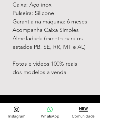
Caixa: Aço inox
Pulseira: Silicone
Garantia na máquina: 6 meses
Acompanha Caixa Simples
Almofadada (exceto para os
estados PB, SE, RR, MT e AL)
Fotos e vídeos 100% reais
dos modelos a venda
REDE DE LOJAS
Loja de Relógios Online
Instagram
WhatsApp
Comunidade
Relógios Top Tier
Relojoaria Italiana
Relógios Pra VC