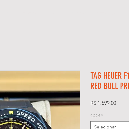
GIOS
KIT RELÓGIO + CAIXA
SUPER CLONE ETA SUÍÇO
TAG HEUER F
RED BULL PR
Preço
R$ 1.599,00
COR
*
Selecionar