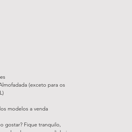
ses
lmofadada (exceto para os
L)
 dos modelos a venda
 gostar? Fique tranquilo,