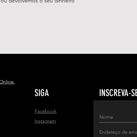
o ou devolvemos o seu dinheiro
S
 Online
SIGA
INSCREVA-S
Facebook
Instagram