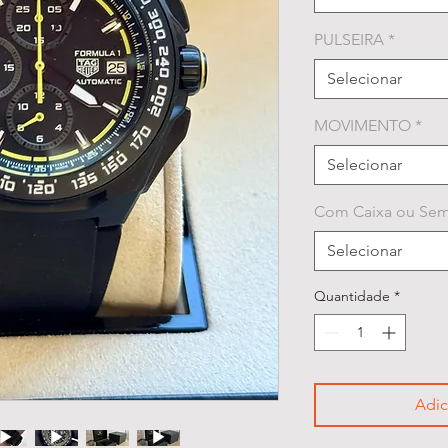
PULSEIRA
*
Selecionar
MOVIMENTO
*
Selecionar
Com Caixa ou Sem
Selecionar
Quantidade
*
Adic