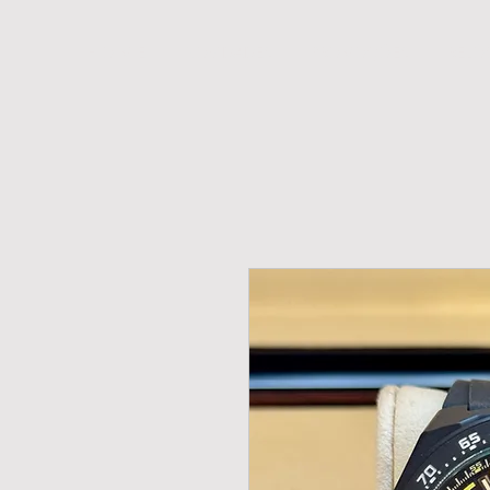
H O M E
NOVIDADES
PROMOÇÕES
RELÓ