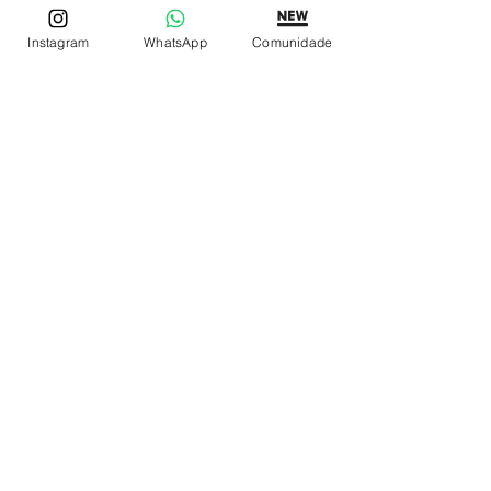
Instagram
WhatsApp
Comunidade
REDE DE LOJAS
Loja de Relógios Online
Relógios Top Tier
Relojoaria Italiana
Relógios Pra VC
LINKS ÚTEIS
Garantia
Contato
SIGA
Facebook
Instagram