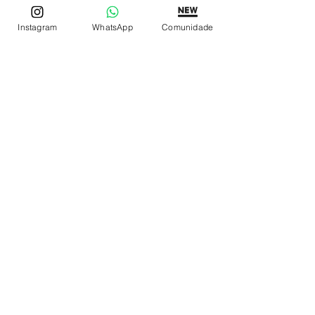
Instagram
WhatsApp
Comunidade
REDE DE LOJAS
Loja de Relógios Online
Relógios Top Tier
Relojoaria Italiana
Relógios Pra VC
LINKS ÚTEIS
Garantia
Contato
SIGA
Facebook
Instagram