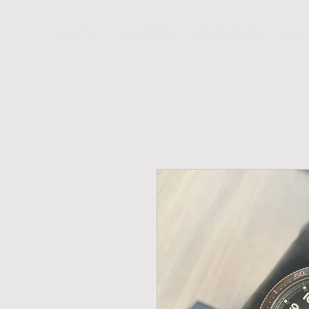
H O M E
NOVIDADES
PROMOÇÕES
RELÓ