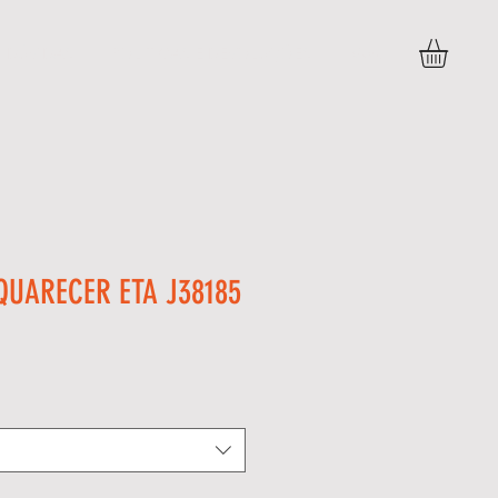
DÚVIDAS
POLITICAS E DEVOLUÇÕES
More
QUARECER ETA J38185