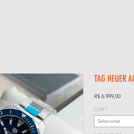
GIOS
KIT RELÓGIO + CAIXA
SUPER CLONE ETA SUÍÇO
TAG HEUER A
Preço
R$ 6.999,00
COR
*
Selecionar