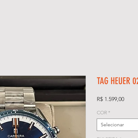
GIOS
KIT RELÓGIO + CAIXA
SUPER CLONE ETA SUÍÇO
TAG HEUER 0
Preço
R$ 1.599,00
COR
*
Selecionar