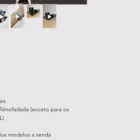
ses
lmofadada (exceto para os
L)
 dos modelos a venda