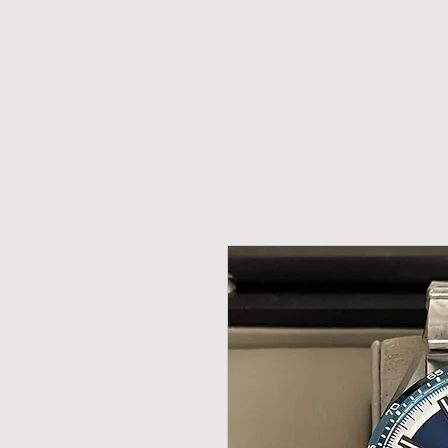
H O M E
NOVIDADES
PROMOÇÕES
RELÓ