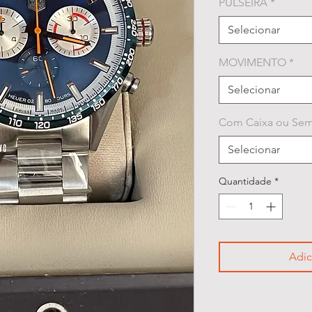
PULSEIRA
*
Selecionar
MOVIMENTO
*
Selecionar
Com Caixa ou Sem
Selecionar
Quantidade
*
Adic