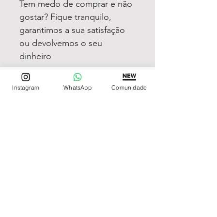
Tem medo de comprar e não
gostar? Fique tranquilo,
garantimos a sua satisfação
ou devolvemos o seu
dinheiro
Instagram
WhatsApp
Comunidade
REDE DE LOJAS
Loja de Relógios Online
Relógios Top Tier
Relojoaria Italiana
Relógios Pra VC
LINKS ÚTEIS
Garantia