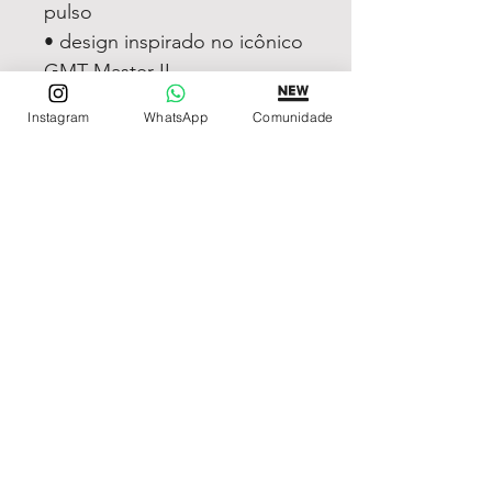
pulso
• design inspirado no icônico
GMT Master II
• construção robusta e
Instagram
WhatsApp
Comunidade
elegante
• modelo premium masculino
sofisticado
O Rolex GMT Master II Rose
Gold Tiger Iron Dial continua
entre os modelos premium
masculinos mais desejados
atualmente, principalmente
entre homens que buscam
exclusividade, luxo e visual
marcante.