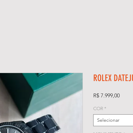
GIOS
KIT RELÓGIO + CAIXA
SUPER CLONE ETA SUÍÇO
ROLEX DATEJ
Preço
R$ 7.999,00
COR
*
Selecionar