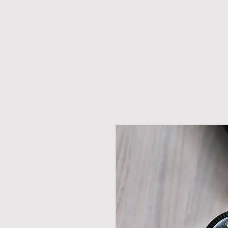
H O M E
NOVIDADES
PROMOÇÕES
RELÓ