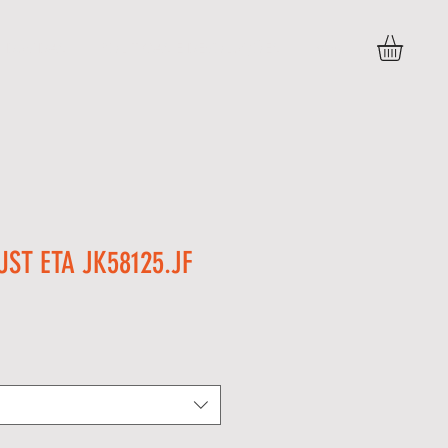
DÚVIDAS
POLITICAS E DEVOLUÇÕES
More
UST ETA JK58125.JF