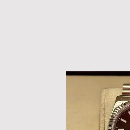
H O M E
NOVIDADES
PROMOÇÕES
RELÓ