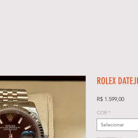
GIOS
KIT RELÓGIO + CAIXA
SUPER CLONE ETA SUÍÇO
ROLEX DATE
Preço
R$ 1.599,00
COR
*
Selecionar