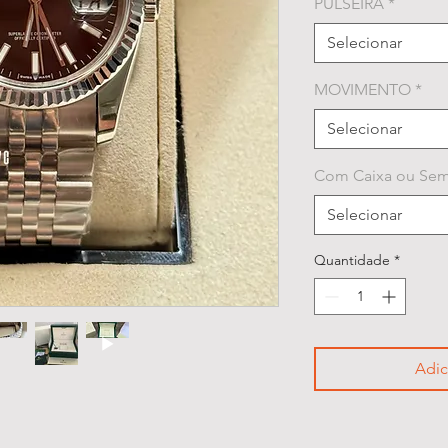
PULSEIRA
*
Selecionar
MOVIMENTO
*
Selecionar
Com Caixa ou Sem
Selecionar
Quantidade
*
Adic