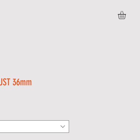
DÚVIDAS
POLITICAS E DEVOLUÇÕES
More
JUST 36mm