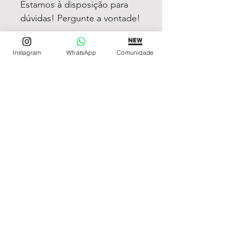
Estamos à disposição para
dúvidas! Pergunte a vontade!
Instagram
WhatsApp
Comunidade
REDE DE LOJAS
Loja de Relógios Online
Relógios Top Tier
Relojoaria Italiana
Relógios Pra VC
LINKS ÚTEIS
Garantia
Contato
SIGA