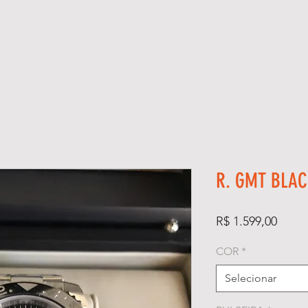
GIOS
KIT RELÓGIO + CAIXA
SUPER CLONE ETA SUÍÇO
R. GMT BLA
Preço
R$ 1.599,00
COR
*
Selecionar