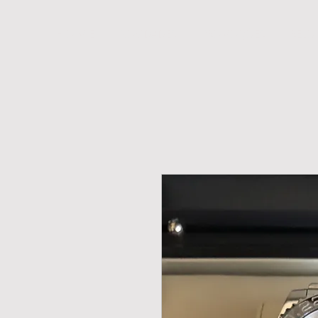
H O M E
NOVIDADES
PROMOÇÕES
RELÓ