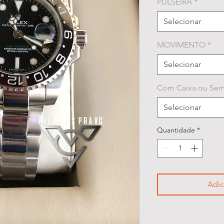
PULSEIRA
*
Selecionar
MOVIMENTO
*
Selecionar
Com Caixa ou Sem
Selecionar
Quantidade
*
Adic