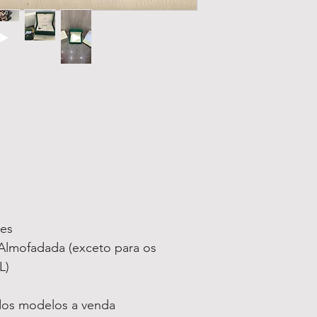
ses
lmofadada (exceto para os
L)
 dos modelos a venda