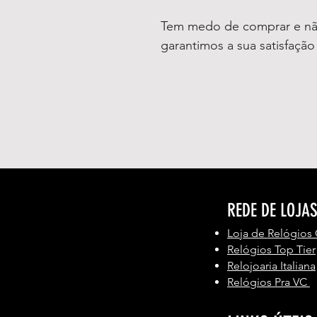
Tem medo de comprar e não
garantimos a sua satisfaçã
REDE DE LOJA
Loja de Relógios
Relógios Top Tier
Relojoaria Italiana
Relógios Pra VC