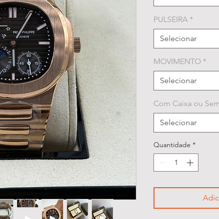
PULSEIRA
*
Selecionar
MOVIMENTO
*
Selecionar
Com Caixa ou Sem
Selecionar
Quantidade
*
Adic