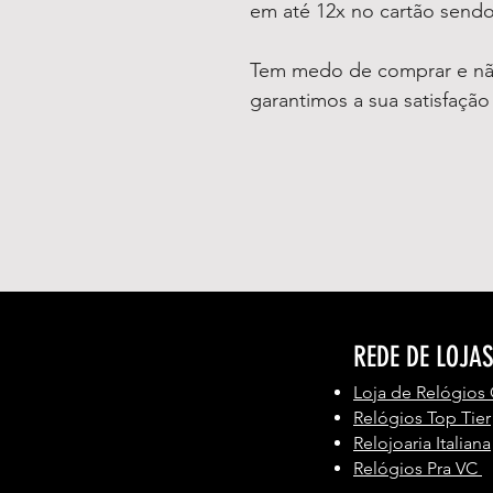
em até 12x no cartão sendo
Tem medo de comprar e não
garantimos a sua satisfaçã
REDE DE LOJA
Loja de Relógios
Relógios Top Tier
Relojoaria Italiana
Relógios Pra VC