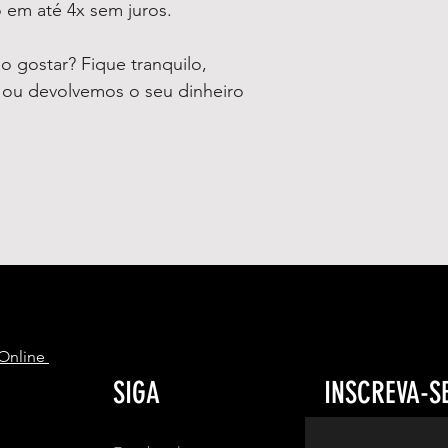
 em até 4x sem juros.
 gostar? Fique tranquilo,
o ou devolvemos o seu dinheiro
S
 Online
SIGA
INSCREVA-S