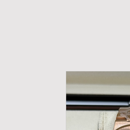
H O M E
NOVIDADES
PROMOÇÕES
RELÓ