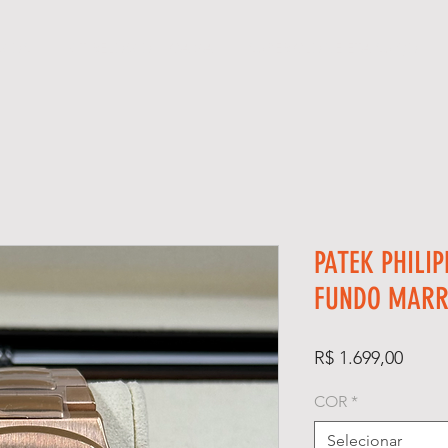
GIOS
KIT RELÓGIO + CAIXA
SUPER CLONE ETA SUÍÇO
PATEK PHILI
FUNDO MAR
Preço
R$ 1.699,00
COR
*
Selecionar