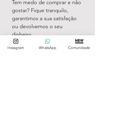
Tem medo de comprar e não
gostar? Fique tranquilo,
garantimos a sua satisfação
ou devolvemos o seu
dinheiro
Instagram
WhatsApp
Comunidade
REDE DE LOJAS
Loja de Relógios Online
Relógios Top Tier
Relojoaria Italiana
Relógios Pra VC
LINKS ÚTEIS
Garantia
Contato