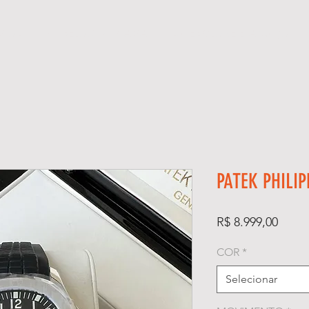
GIOS
KIT RELÓGIO + CAIXA
SUPER CLONE ETA SUÍÇO
PATEK PHILI
Preço
R$ 8.999,00
COR
*
Selecionar