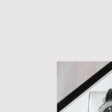
H O M E
NOVIDADES
PROMOÇÕES
RELÓ