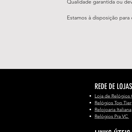
Qualidade garantida ou de
Estamos à disposição para 
REDE DE LOJA
Loja de Relógios
Relógios Top Tier
Relojoaria Italiana
Relógios Pra VC