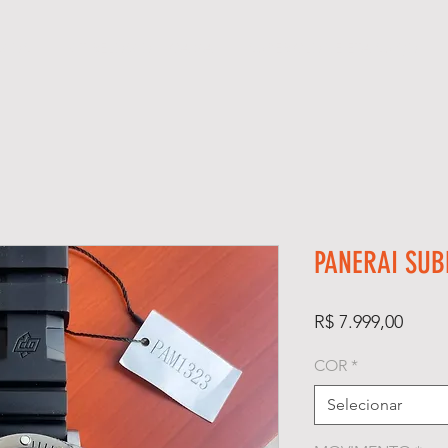
GIOS
KIT RELÓGIO + CAIXA
SUPER CLONE ETA SUÍÇO
PANERAI SUB
Preço
R$ 7.999,00
COR
*
Selecionar