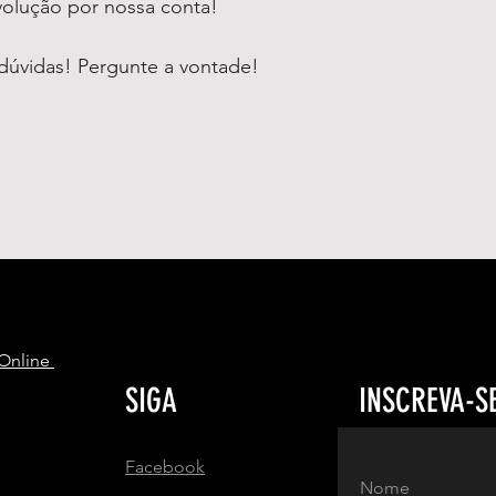
volução por nossa conta!
dúvidas! Pergunte a vontade!
S
 Online
SIGA
INSCREVA-S
Facebook