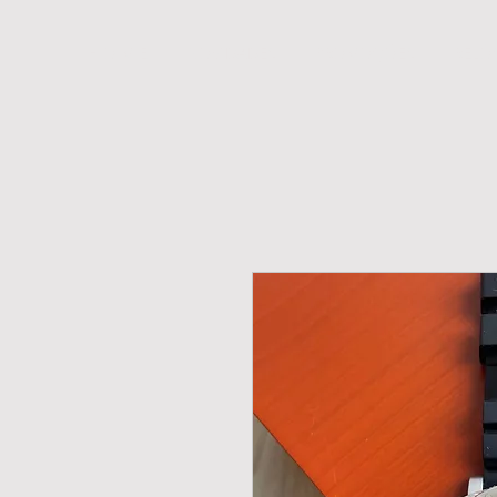
H O M E
NOVIDADES
PROMOÇÕES
RELÓ