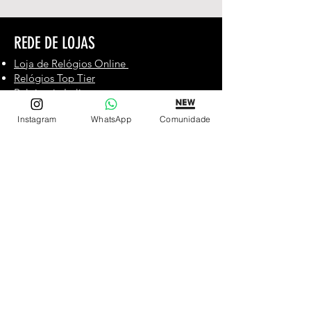
REDE DE LOJAS
Loja de Relógios Online
Relógios Top Tier
Relojoaria Italiana
Relógios Pra VC
Instagram
WhatsApp
Comunidade
LINKS ÚTEIS
Garantia
Contato
SIGA
Facebook
Instagram