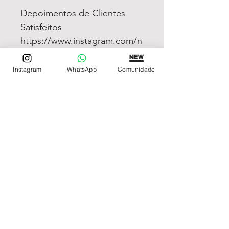
Depoimentos de Clientes
Satisfeitos
https://www.instagram.com/n
ossosdepoimentos
Instagram
WhatsApp
Comunidade
REDE DE LOJAS
Loja de Relógios Online
Relógios Top Tier
Relojoaria Italiana
Relógios Pra VC
LINKS ÚTEIS
Garantia
Contato