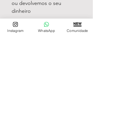
ou devolvemos o seu
dinheiro
Instagram
WhatsApp
Comunidade
REDE DE LOJAS
Loja de Relógios Online
Relógios Top Tier
Relojoaria Italiana
Relógios Pra VC
LINKS ÚTEIS
Garantia
Contato
SIGA