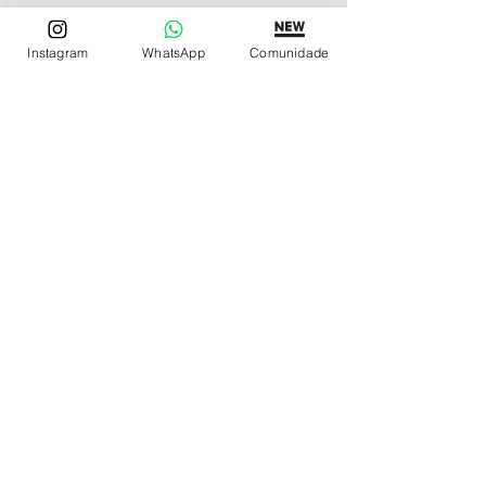
Instagram
WhatsApp
Comunidade
REDE DE LOJAS
Loja de Relógios Online
Relógios Top Tier
Relojoaria Italiana
Relógios Pra VC
LINKS ÚTEIS
Garantia
Contato
SIGA
Facebook
Instagram