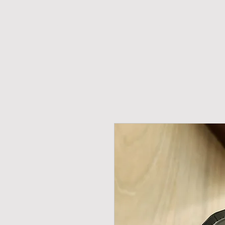
H O M E
NOVIDADES
PROMOÇÕES
RELÓ