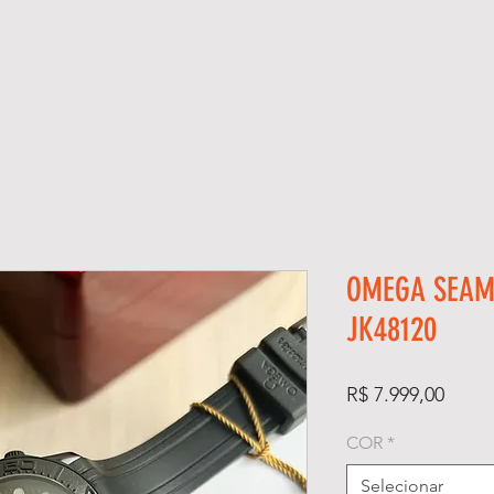
GIOS
KIT RELÓGIO + CAIXA
SUPER CLONE ETA SUÍÇO
OMEGA SEAM
JK48120
Preço
R$ 7.999,00
COR
*
Selecionar