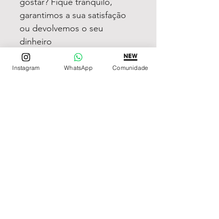
gostar? Fique tranquilo,
garantimos a sua satisfação
ou devolvemos o seu
dinheiro
Instagram
WhatsApp
Comunidade
REDE DE LOJAS
Loja de Relógios Online
Relógios Top Tier
Relojoaria Italiana
Relógios Pra VC
LINKS ÚTEIS
Garantia
Contato