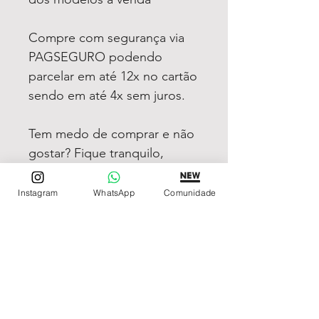
Compre com segurança via
PAGSEGURO podendo
parcelar em até 12x no cartão
sendo em até 4x sem juros.
Tem medo de comprar e não
gostar? Fique tranquilo,
garantimos a sua satisfação
ou devolvemos o seu
Instagram
WhatsApp
Comunidade
dinheiro
REDE DE LOJAS
Loja de Relógios Online
Relógios Top Tier