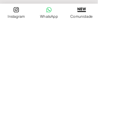
Tem medo de comprar e não
Instagram
WhatsApp
Comunidade
gostar? Fique tranquilo,
garantimos a sua satisfação
ou devolvemos o seu
dinheiro
REDE DE LOJAS
Loja de Relógios Online
Relógios Top Tier
Relojoaria Italiana
Relógios Pra VC
LINKS ÚTEIS
Garantia