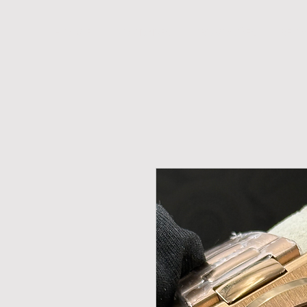
H O M E
NOVIDADES
PROMOÇÕES
RELÓ