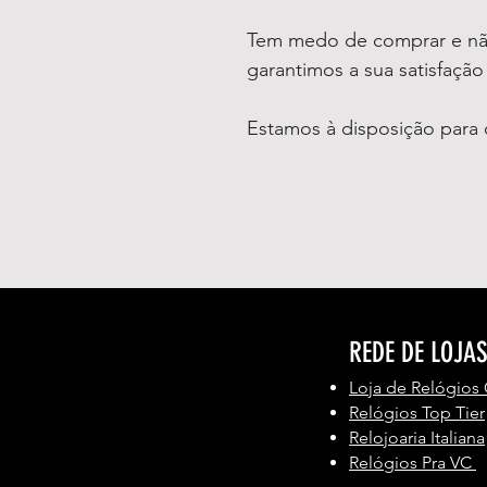
Tem medo de comprar e não
garantimos a sua satisfaçã
Estamos à disposição para 
REDE DE LOJA
Loja de Relógios
Relógios Top Tier
Relojoaria Italiana
Relógios Pra VC