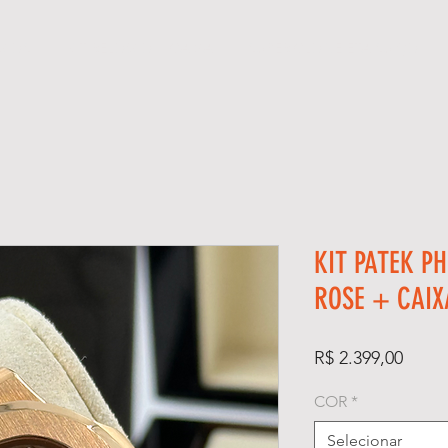
GIOS
KIT RELÓGIO + CAIXA
SUPER CLONE ETA SUÍÇO
KIT PATEK PH
ROSE + CAI
Preço
R$ 2.399,00
COR
*
Selecionar