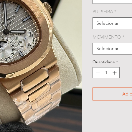
PULSEIRA
*
Selecionar
MOVIMENTO
*
Selecionar
Quantidade
*
Adic