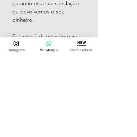
garantimos a sua satisfação
ou devolvemos o seu
dinheiro.
Estamos à disposição para
dúvidas! Pergunte a vontade!
Instagram
WhatsApp
Comunidade
REDE DE LOJAS
Loja de Relógios Online
Relógios Top Tier
Relojoaria Italiana
Relógios Pra VC
LINKS ÚTEIS
Garantia
Contato