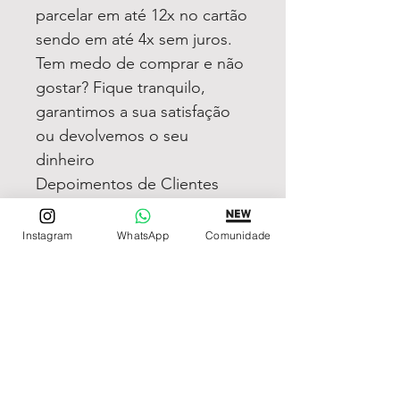
parcelar em até 12x no cartão
sendo em até 4x sem juros.
Tem medo de comprar e não
gostar? Fique tranquilo,
garantimos a sua satisfação
ou devolvemos o seu
dinheiro
Depoimentos de Clientes
Satisfeitos à
https://www.instagram.com/n
Instagram
WhatsApp
Comunidade
ossosdepoimentos
REDE DE LOJAS
Loja de Relógios Online
Relógios Top Tier
Relojoaria Italiana