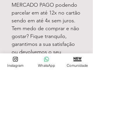
MERCADO PAGO podendo
parcelar em até 12x no cartão
sendo em até 4x sem juros.
Tem medo de comprar e não
gostar? Fique tranquilo,
garantimos a sua satisfação
ou devolvemos o seu
dinheiro
Instagram
WhatsApp
Comunidade
REDE DE LOJAS
Loja de Relógios Online
Relógios Top Tier
Relojoaria Italiana
Relógios Pra VC
LINKS ÚTEIS