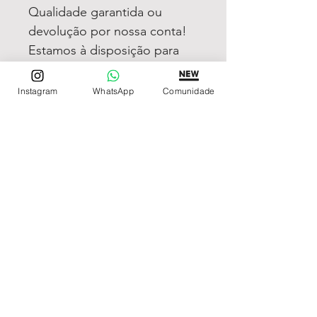
Qualidade garantida ou
devolução por nossa conta!
Estamos à disposição para
dúvidas! Pergunte a vontade!
Instagram
WhatsApp
Comunidade
REDE DE LOJAS
Loja de Relógios Online
Relógios Top Tier
Relojoaria Italiana
Relógios Pra VC
LINKS ÚTEIS
Garantia
Contato