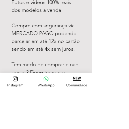
Fotos e vídeos 100% reais
dos modelos a venda
Compre com segurança via
MERCADO PAGO podendo
parcelar em até 12x no cartão
sendo em até 4x sem juros.
Tem medo de comprar e não
gostar? Fique tranquilo,
garantimos a sua satisfação
Instagram
WhatsApp
Comunidade
ou devolvemos o seu
dinheiro
REDE DE LOJAS
Loja de Relógios Online