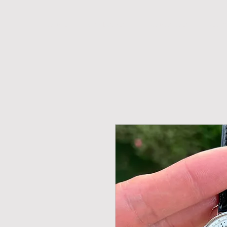
H O M E
NOVIDADES
PROMOÇÕES
RELÓ