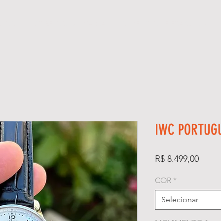
GIOS
KIT RELÓGIO + CAIXA
SUPER CLONE ETA SUÍÇO
IWC PORTUG
Preço
R$ 8.499,00
COR
*
Selecionar