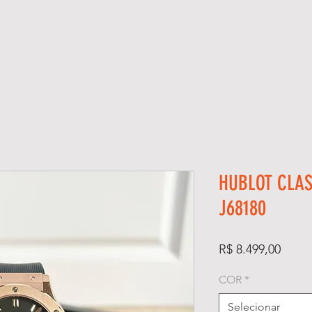
GIOS
KIT RELÓGIO + CAIXA
SUPER CLONE ETA SUÍÇO
HUBLOT CLAS
J68180
Preço
R$ 8.499,00
COR
*
Selecionar