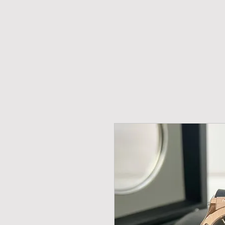
H O M E
NOVIDADES
PROMOÇÕES
RELÓ