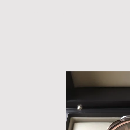
H O M E
NOVIDADES
PROMOÇÕES
RELÓ