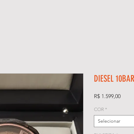
GIOS
KIT RELÓGIO + CAIXA
SUPER CLONE ETA SUÍÇO
DIESEL 10BA
Preço
R$ 1.599,00
COR
*
Selecionar