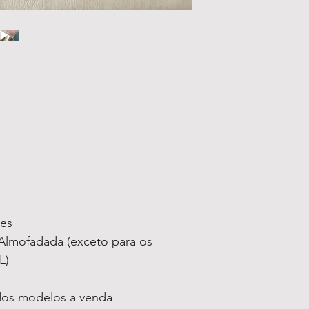
ses
lmofadada (exceto para os
L)
 dos modelos a venda