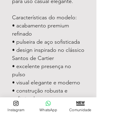
para uso casual elegante.
Características do modelo:
• acabamento premium
refinado
• pulseira de aço sofisticada
• design inspirado no clássico
Santos de Cartier
• excelente presença no
pulso
• visual elegante e moderno
• construção robusta e
sofisticada
• modelo premium masculino
Instagram
WhatsApp
Comunidade
O Santos de Cartier pulseira
de aço continua entre os