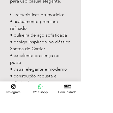
para uso casual elegante.
Características do modelo:
• acabamento premium
refinado
• pulseira de aço sofisticada
• design inspirado no clássico
Santos de Cartier
• excelente presença no
pulso
• visual elegante e moderno
• construção robusta e
sofisticada
• modelo premium masculino
Instagram
WhatsApp
Comunidade
O Santos de Cartier pulseira
de aço continua entre os