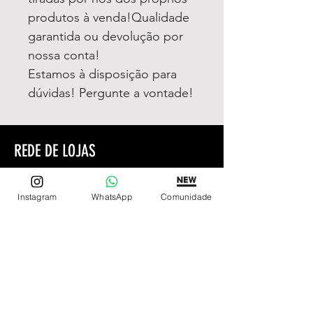
produtos à venda!Qualidade
garantida ou devolução por
nossa conta!
Estamos à disposição para
dúvidas! Pergunte a vontade!
REDE DE LOJAS
Loja de Relógios Online
Relógios Top Tier
Instagram
WhatsApp
Comunidade
Relojoaria Italiana
Relógios Pra VC
LINKS ÚTEIS
Garantia
Contato