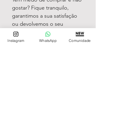
gostar? Fique tranquilo,
garantimos a sua satisfação
ou devolvemos o seu
dinheiro
Instagram
WhatsApp
Comunidade
REDE DE LOJAS
Loja de Relógios Online
Relógios Top Tier
Relojoaria Italiana
Relógios Pra VC
LINKS ÚTEIS
Garantia
Contato