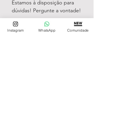
Estamos à disposição para
dúvidas! Pergunte a vontade!
Instagram
WhatsApp
Comunidade
REDE DE LOJAS
Loja de Relógios Online
Relógios Top Tier
Relojoaria Italiana
Relógios Pra VC
LINKS ÚTEIS
Garantia
Contato
SIGA