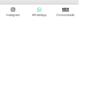
Instagram
WhatsApp
Comunidade
Depoimentos de Clientes
Satisfeitos
https://www.instagram.com/n
ossosdepoimentos
REDE DE LOJAS
Loja de Relógios Online
Relógios Top Tier
Relojoaria Italiana
Relógios Pra VC
LINKS ÚTEIS
Garantia