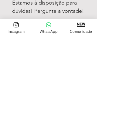
Estamos à disposição para
dúvidas! Pergunte a vontade!
Instagram
WhatsApp
Comunidade
REDE DE LOJAS
Loja de Relógios Online
Relógios Top Tier
Relojoaria Italiana
Relógios Pra VC
LINKS ÚTEIS
Garantia
Contato
SIGA