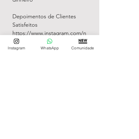
Depoimentos de Clientes
Satisfeitos
https://www.instagram.com/n
ossosdepoimentos
Instagram
WhatsApp
Comunidade
REDE DE LOJAS
Loja de Relógios Online
Relógios Top Tier
Relojoaria Italiana
Relógios Pra VC
LINKS ÚTEIS
Garantia
Contato