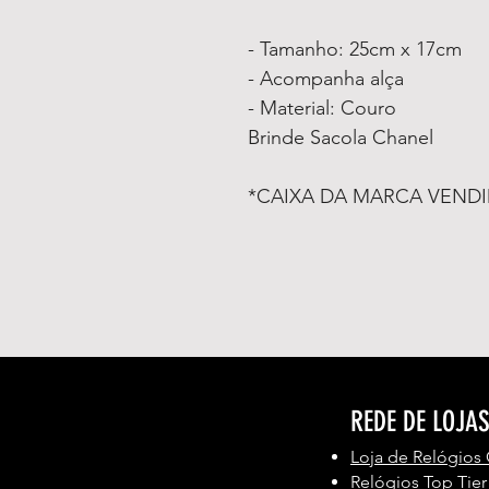
- Tamanho: 25cm x 17cm
- Acompanha alça
- Material: Couro
Brinde Sacola Chanel
*CAIXA DA MARCA VEND
REDE DE LOJA
Loja de Relógios
Relógios Top Tier