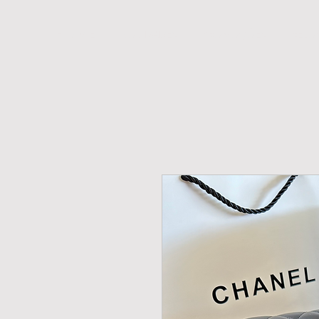
H O M E
NOVIDADES
PROMOÇÕES
RELÓ